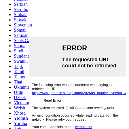
Serbian
Sesotho
Sinhala
Slovak
Slovenian
Somali
Samoan
Scots Gaelic
Shona
Sindhi
Sundanese
Swahili
Tajik
Tamil
Telugu
Thai
Ukrainian
Urdu
Uzbek
Vietnamese
Welsh
Xhosa
Yiddish
Yoruba
Zulu